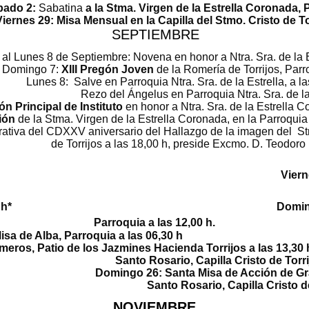
2:
Sabatina
a la Stma. Virgen de la Estrell
 29:
Misa Mensual
en la Capilla del Stmo. Cristo de To
SEPTIEMBRE
Septiembre: Novena en honor a Ntra. Sra. de la Es
o 7:
XIII Pregón Joven
de la Romería de Torrijos, Parr
roquia Ntra. Sra. de la E
arroquia Ntra. Sra. de la E
n Principal de Instituto
en honor a Ntra. Sra. de la Estrella C
ión
de la Stma. Virgen de la Estrella Coronada, en la Parroquia 
tiva del CDXXV aniversario del Hallazgo de la imagen del Stmo
 preside Excmo. D. Teodoro León,
OCTU
Viern
las 18,00 h Sáb
 Parroquia a las 20,00 h* Doming
Parroquia a las 12,00 h.
isa de Alba
, Parroquia 
omeros
, Patio de los Jazmines Hacienda
Santo Rosario, Capilla 
o 26:
Santa Misa de Acción de Gr
13,00 h
Santo Rosario, Capilla Cristo de
NOVIEMBRE