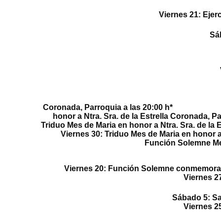
Viernes 21: Ejercicio del Ví
Sábado 
Domingo
Procesión de Gloria 
Vierne
M
Coronada, Parroqu
honor a Ntra. Sra. de 
Triduo Mes de Maria
en honor a Ntr
Viernes 30
:
Triduo Mes de Maria
en hono
Función Solemne Me
Viernes 20:
Función Solemne
conmemorativ
Viernes 2
Sábado 5:
Sa
Viernes 2