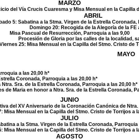
MARZO
a Crucis Cuaresma y
Misa Mensual
en la Capill
ABRIL
5:
Sabatina
a la Stma. Virgen de la Estrell
 20: Recogida de la Alegoría de la FE a la
Misa Pascual de Resurrección, Parroquia a las 9,00
por las calles de la loca
s 25:
Misa Mensual
en la Capilla del Stmo. Cristo de To
A
ia a las 20:00 h* Miér
la Estrella Coronada, Parroquia
a. Sra. de la Estrella Coronada
r a Ntra. Sra. de la Estrella Coronada, Pa
s de Maria
en honor a Ntra. Sra. de la Estrella Coronada, Pa
JUNIO
a del XV Aniversario de la Coronación Canónica de Ntra. Sra
7:
Misa Mensual
en la Capilla del Stmo. Cristo de Torrijos a l
JULIO
batina
a la Stma. Virgen de la Estrella Coronada, Parroquia 
5:
Misa Mensual
en la Capilla del Stmo. Cristo de Torrijos a l
AGOSTO