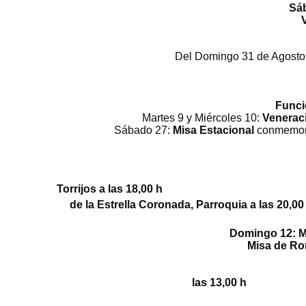
Sábado 
Viernes
Del Domingo 31 de Agosto al Lunes 8 de 
Doming
Lunes 8: Salve en Par
Rezo del Ángelus en P
Funció
Martes 9 y Miércoles 10:
Venerac
Sábado 27:
Misa Estacional
conmemora
de Torrijos a las 18,00 h,
Torrijos a 
de la Estrella Coronada,
Domingo 12:
M
Mi
sa de R
Doming
las 