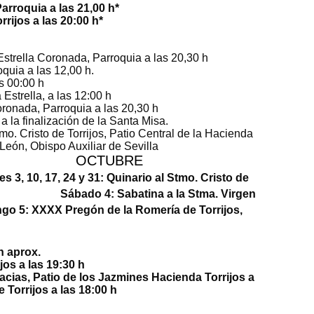
a Coronada, Parroquia a las 21,00 h*
rrijos a las 20:00 h*
trella Coronada, Parroquia a las 20,30 h
oquia a
las 12,00 h.
strella, a las 00:00 h
strella, a las 12:00 h
oronada, Parroquia a las 20,30 h
a la finalización de la Santa Misa.
. Cristo de Torrijos, Patio Central de la Hacienda
 Obispo Auxiliar de Sevilla
BRE
es 3, 10, 17, 24 y 31:
Quinario
al Stmo. Cristo de
ado 4:
Sabatina
a la Stma. Virgen
o 5:
XXXX Pregón
de la Romería de Torrijos,
a las 06,30 h
 Torrijos a las 13,30 h aprox.
Cristo de Torrijos a las 19:30 h
acias
, Patio de los Jazmines Hacienda Torrijos a
 Torrijos a las 18:00 h