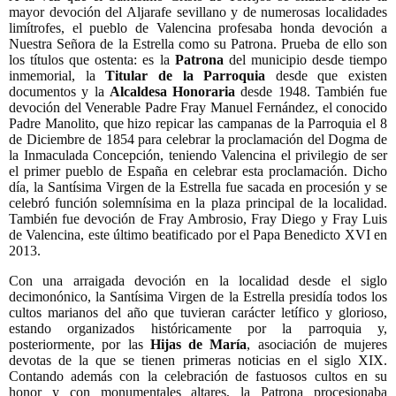
mayor devoción del Aljarafe sevillano y de numerosas localidades
limítrofes, el pueblo de Valencina profesaba honda devoción a
Nuestra Señora de la Estrella como su Patrona. Prueba de ello son
los títulos que ostenta: es la
Patrona
del municipio desde tiempo
inmemorial, la
Titular de la Parroquia
desde que existen
documentos y la
Alcaldesa Honoraria
desde 1948. También fue
devoción del Venerable Padre Fray Manuel Fernández, el conocido
Padre Manolito, que hizo repicar las campanas de la Parroquia el 8
de Diciembre de 1854 para celebrar la proclamación del Dogma de
la Inmaculada Concepción, teniendo Valencina el privilegio de ser
el primer pueblo de España en celebrar esta proclamación. Dicho
día, la Santísima Virgen de la Estrella fue sacada en procesión y se
celebró función solemnísima en la plaza principal de la localidad.
También fue devoción de Fray Ambrosio, Fray Diego y Fray Luis
de Valencina, este último beatificado por el Papa Benedicto XVI en
2013.
Con una arraigada devoción en la localidad desde el siglo
decimonónico, la Santísima Virgen de la Estrella presidía todos los
cultos marianos del año que tuvieran carácter letífico y glorioso,
estando organizados históricamente por la parroquia y,
posteriormente, por las
Hijas de María
, asociación de mujeres
devotas de la que se tienen primeras noticias en el siglo XIX.
Contando además con la celebración de fastuosos cultos en su
honor y con monumentales altares, la Patrona procesionaba