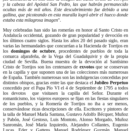
y la cabeza del Apóstol San Pedro, las que habrán permanecido
ocultas más de mil años. Este descubrimiento fue debido a una
gallina, que picoteando en esta muralla logró abrir el hueco donde
estaba esta milagrosa imagen
"
.
Muy celebradas han sido las romerías en honor al Santo Cristo en
Andalucía occidental, gozando de gran popularidad y devoción en
los últimos cuatro siglos. Hasta los años 20 del pasado siglo, eran
varias las hermandades que concurrían a la Hacienda de Torrijos en
los
domingos de octubre
, procedentes de pueblos de toda la
comarca aljarafeña, de la Vega del Guadalquivir y de la propia
ciudad de Sevilla. Buena muestra de la devoción al Santísimo
Cristo de Torrijos son los centenares de
exvotos
que se conservan
en la capilla y que suponen una de las colecciones más numerosas
de España. También numerosas son las indulgencias concedidas por
distintos obispos, gracias entre las que destaca el
Jubileo Perpetuo
concedido por el Papa Pío VI el 4 de Septiembre de 1795 a todos
los devotos que visitasen la capilla del Señor. Durante el
romanticismo, los viajeros europeos se fijan en las fiestas singulares
de los pueblos, y la Romería de Torrijos no iba a ser menos,
conservándose ricas descripciones de ella. Escritores y pintores de
la talla de Manuel María Santana, Gustavo Adolfo Bécquer, Muñoz
y Pabón, José Gestoso, Luis Montoto, Alonso Morgado, Muñoz
Sanromán, José María Izquierdo, Alejandro Collantes, Eugenio
Lucas, Eder y Gattens, Manuel Rodríguez Guzmán, Manuel